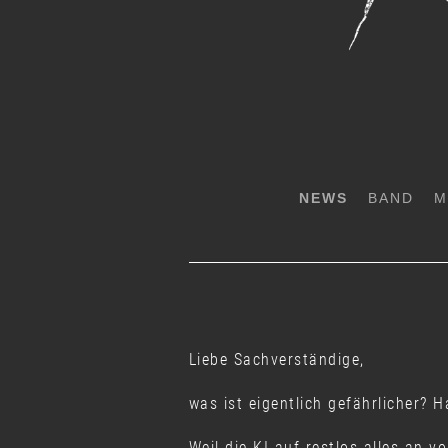
NEWS
BAND
M
Liebe Sachverständige,
was ist eigentlich gefährlicher? 
Weil die KI auf restlos alles an 